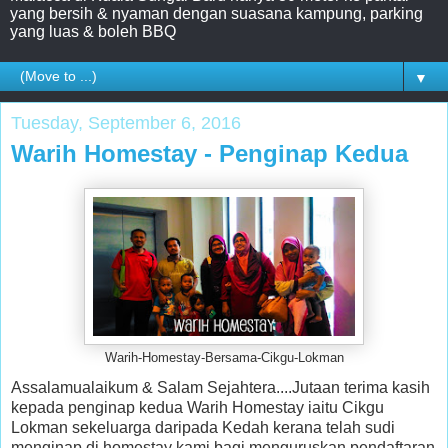
yang bersih & nyaman dengan suasana kampung, parking
yang luas & boleh BBQ
▼
Tuesday, September 6, 2016
Warih Homestay - Penginap Kedua
Warih-Homestay-Bersama-Cikgu-Lokman
Assalamualaikum & Salam Sejahtera....Jutaan terima kasih
kepada penginap kedua Warih Homestay iaitu Cikgu
Lokman sekeluarga daripada Kedah kerana telah sudi
menginap di homestay kami bagi menguruskan pendaftaran