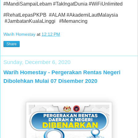
#MandiSampaiLebam #TakIngatDunia #WiFiUnlimited
#RehatLepasPKPB #ALAM #AkademiLautMalaysia
#JambatanKualaLinggi #Memancing
Warih Homestay
at
12:12 PM
Share
Sunday, December 6, 2020
Warih Homestay - Pergerakan Rentas Negeri
Dibolehkan Mulai 07 Disember 2020