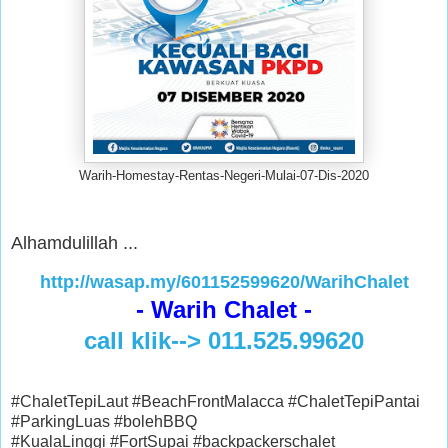
Warih-Homestay-Rentas-Negeri-Mulai-07-Dis-2020
Alhamdulillah ...
http://wasap.my/601152599620/WarihChalet
- Warih Chalet -
call klik--> 011.525.99620
#ChaletTepiLaut #BeachFrontMalacca #ChaletTepiPantai
#ParkingLuas #bolehBBQ
#KualaLinggi #FortSupai #backpackerschalet