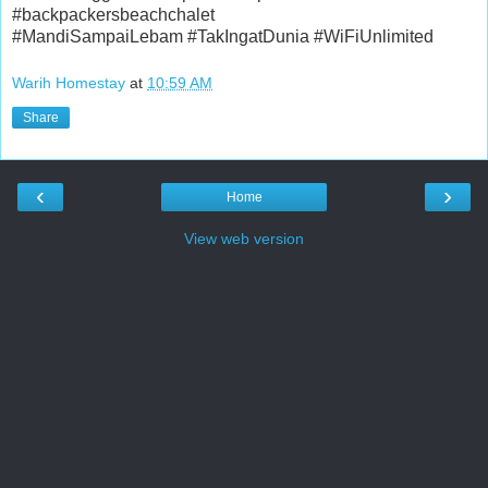
#backpackersbeachchalet
#MandiSampaiLebam #TakIngatDunia #WiFiUnlimited
Warih Homestay
at
10:59 AM
Share
‹
›
Home
View web version