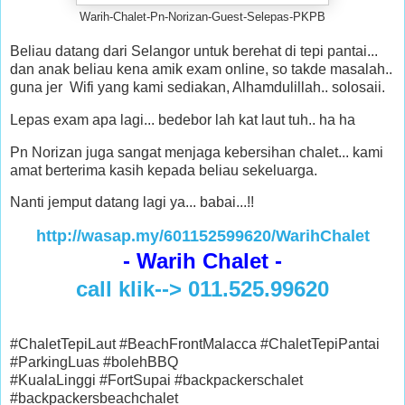
Warih-Chalet-Pn-Norizan-Guest-Selepas-PKPB
Beliau datang dari Selangor untuk berehat di tepi pantai...
dan anak beliau kena amik exam online, so takde masalah..
guna jer Wifi yang kami sediakan, Alhamdulillah.. solosaii.
Lepas exam apa lagi... bedebor lah kat laut tuh.. ha ha
Pn Norizan juga sangat menjaga kebersihan chalet... kami
amat berterima kasih kepada beliau sekeluarga.
Nanti jemput datang lagi ya... babai...!!
http://wasap.my/601152599620/WarihChalet
- Warih Chalet -
call klik--> 011.525.99620
#ChaletTepiLaut #BeachFrontMalacca #ChaletTepiPantai
#ParkingLuas #bolehBBQ
#KualaLinggi #FortSupai #backpackerschalet
#backpackersbeachchalet