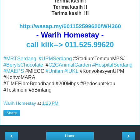
Terima kasih !
Terima kasih !!
Terima kasih !!!
http://wasap.my/601152599620/WH360
- Warih Homestay -
call klik--> 011.525.99620
#MRTSerdang
#UPMSerdang
#StadiumTertutupMBSJ
#BerylsChocolate
#
G2GAnimalGarden
#HospitalSerdang
#MAEPS
#MIECC
#Uniten
#IUKL
#KonvokesyenUPM
#KonvoMARA
#TIMEFibreBroadband #200Mbps #Bedosuptekau
#Testimoni #5Bintang
Warih Homestay
at
1:23 PM
Share
‹
›
Home