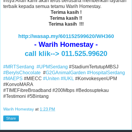
Insya Allah kami akan terus berusaha memberikan layanan
terbaik kepada semua tetamu Warih Homestay.
Terima kasih !
Terima kasih !!
Terima kasih !!!
http://wasap.my/601152599620/WH360
- Warih Homestay -
call klik--> 011.525.99620
#MRTSerdang
#UPMSerdang
#StadiumTertutupMBSJ
#BerylsChocolate
#
G2GAnimalGarden
#HospitalSerdang
#MAEPS
#MIECC
#Uniten
#IUKL
#KonvokesyenUPM
#KonvoMARA
#TIMEFibreBroadband #200Mbps #Bedosuptekau
#Testimoni #5Bintang
Warih Homestay
at
1:23 PM
Share