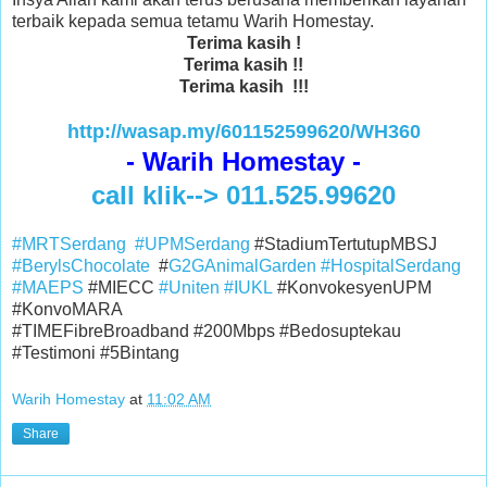
terbaik kepada semua tetamu Warih Homestay.
Terima kasih !
Terima kasih !!
Terima kasih !!!
http://wasap.my/601152599620/WH360
- Warih Homestay -
call klik--> 011.525.99620
#MRTSerdang
#UPMSerdang
#StadiumTertutupMBSJ
#BerylsChocolate
#
G2GAnimalGarden
#HospitalSerdang
#MAEPS
#MIECC
#Uniten
#IUKL
#KonvokesyenUPM
#KonvoMARA
#TIMEFibreBroadband #200Mbps #Bedosuptekau
#Testimoni #5Bintang
Warih Homestay
at
11:02 AM
Share