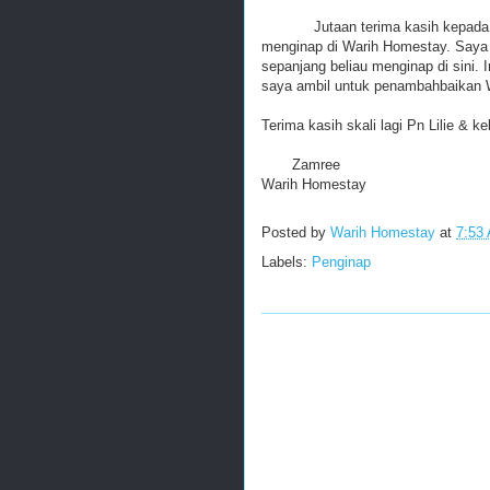
Jutaan terima kasih kepada Pn L
menginap di Warih Homestay. Saya
sepanjang beliau menginap di sini.
saya ambil untuk penambahbaikan 
Terima kasih skali lagi Pn Lilie & ke
Zamree
Warih Homestay
Posted by
Warih Homestay
at
7:53
Labels:
Penginap