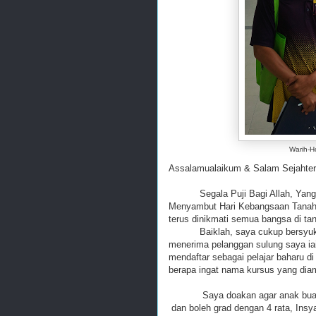
Warih-H
Assalamualaikum & Salam Sejahter
Segala Puji Bagi Allah, Yang M
Menyambut Hari Kebangsaan Tanah
terus dinikmati semua bangsa di tan
Baiklah, saya cukup bersyukur 
menerima pelanggan sulung saya ia
mendaftar sebagai pelajar baharu di
berapa ingat nama kursus yang diam
Saya doakan agar anak buah bel
dan boleh grad dengan 4 rata, Insya