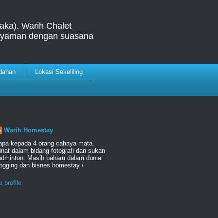
aka). Warih Chalet
& nyaman dengan suasana
dahan
Lokasi Sekeliling
Warih Homestay
apa kepada 4 orang cahaya mata.
nat dalam bidang fotografi dan sukan
adminton. Masih baharu dalam dunia
logging dan bisnes homestay /
 profile