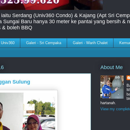
 iaitu Serdang (Univ360 Condo) & Kajang (Apt Sri Cemp
la Sungai Baru hanya 30 meter ke pantai yang bersih 
s & boleh BBQ
- Univ360
Galeri - Sri Cempaka
Galeri - Warih Chalet
Kemu
About Me
16
ggan Sulung
B
Mi
b
b
hartanah.
View my complete