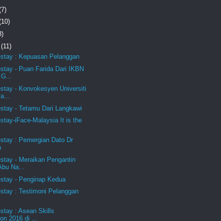
(7)
(10)
8)
r
(11)
stay : Kepuasan Pelanggan
tay - Puan Farida Dari IKBN
 G...
tay - Konvokesyen Universiti
a...
stay - Tetamu Dari Langkawi
tay-iFace-Malaysia It is the
stay : Pemergian Dato Dr
n
stay - Meraikan Pengantin
Abu Na...
stay - Penginap Kedua
stay : Testimoni Pelanggan
tay : Asean Skills
on 2016 di ...