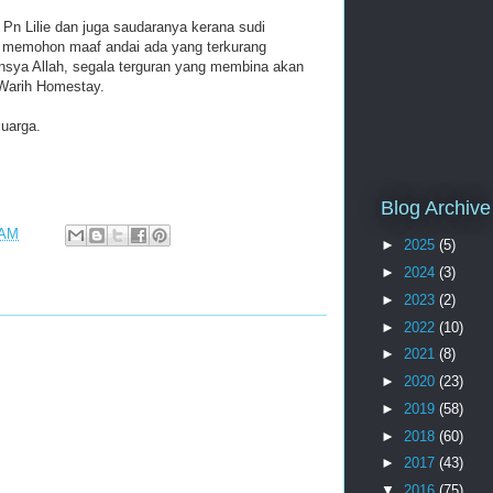
ilie dan juga saudaranya kerana sudi
 memohon maaf andai ada yang terkurang
 Insya Allah, segala terguran yang membina akan
Warih Homestay.
luarga.
Blog Archive
 AM
►
2025
(5)
►
2024
(3)
►
2023
(2)
►
2022
(10)
►
2021
(8)
►
2020
(23)
►
2019
(58)
►
2018
(60)
►
2017
(43)
▼
2016
(75)