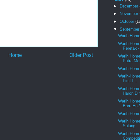
►
December
►
November
►
October
(1
▼
Septembe
Warih Home
Warih Homes
Peretak -
Home
Older Post
Warih Homes
Putra Mal
Warih Home
Warih-Homes
First I...
Warih Home
Haron Di
Warih Home
Baru En 
Warih Home
Warih Home
Sulung
Warih Homes
Competiti