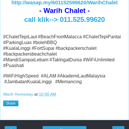
http://wasap.my/601152599620/WarihChalet
- Warih Chalet -
call klik--> 011.525.99620
#ChaletTepiLaut #BeachFrontMalacca #ChaletTepiPantai
#ParkingLuas #bolehBBQ
#KualaLinggi #FortSupai #backpackerschalet
#backpackersbeachchalet
#MandiSampaiLebam #TakIngatDunia #WiFiUnlimited
#Puashati
#WiFiHighSpeed #ALAM #AkademiLautMalaysia
#JambatanKualaLinggi #Memancing
Warih Homestay
at
10:00 AM
Share