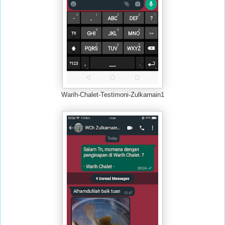
Warih-Chalet-Testimoni-Zulkarnain1