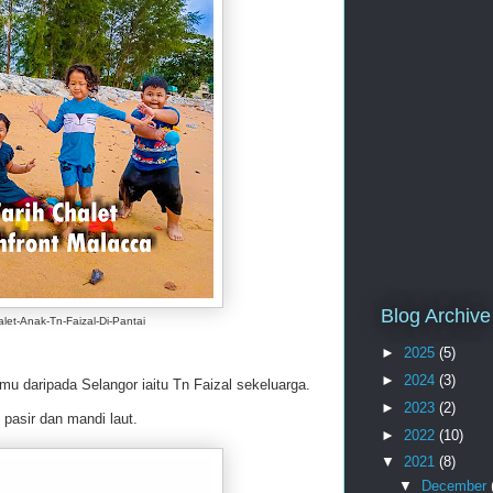
Blog Archive
let-Anak-Tn-Faizal-Di-Pantai
►
2025
(5)
►
2024
(3)
mu daripada Selangor iaitu Tn Faizal sekeluarga.
►
2023
(2)
asir dan mandi laut.
►
2022
(10)
▼
2021
(8)
▼
December