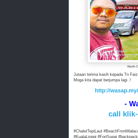
Warih-C
Jutaan terima kasih kepada Tn Faiz
Moga kita dapat berjumpa lagi..!
http://wasap.my
- Wa
call kli
#ChaletTepiLaut #BeachFrontMalac
#KualaLinggi #FortSupai #backpack