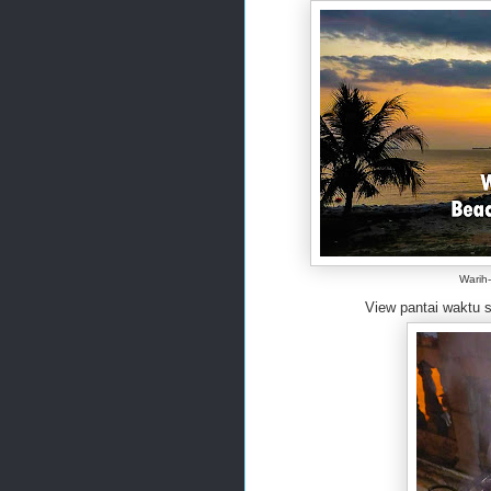
Warih-
View pantai waktu senja