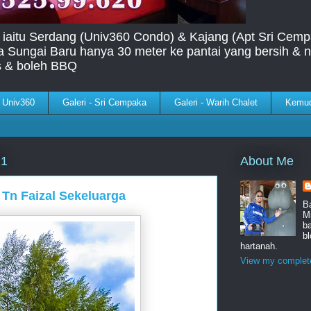
 iaitu Serdang (Univ360 Condo) & Kajang (Apt Sri Cemp
la Sungai Baru hanya 30 meter ke pantai yang bersih 
s & boleh BBQ
- Univ360
Galeri - Sri Cempaka
Galeri - Warih Chalet
Kemu
About Me
21
 Tn Faizal Sekeluarga
B
Mi
b
b
hartanah.
View my complete