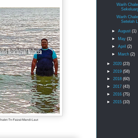
Warih Chale
Sekeluar
Warih Chale
Setelah L
►
August
(1)
►
May
(1)
►
April
(2)
►
March
(2)
►
2020
(23)
►
2019
(58)
►
2018
(60)
►
2017
(43)
►
2016
(75)
►
2015
(10)
halet-Tn-Faizal-Mandi-Laut