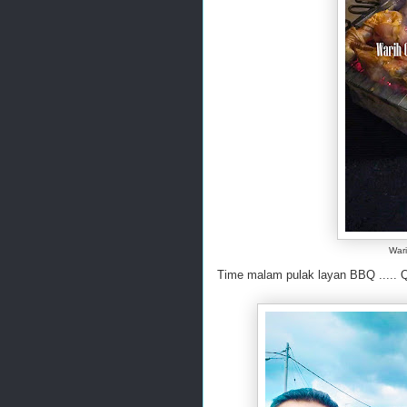
Wari
Time malam pulak layan BBQ ..... Qu