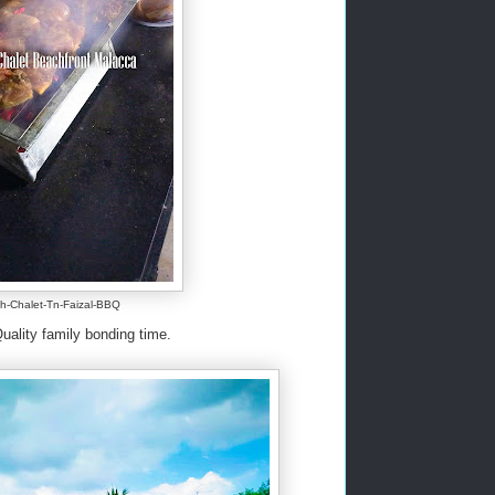
h-Chalet-Tn-Faizal-BBQ
ality family bonding time.