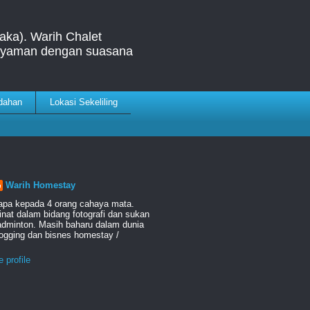
aka). Warih Chalet
& nyaman dengan suasana
dahan
Lokasi Sekeliling
Warih Homestay
apa kepada 4 orang cahaya mata.
nat dalam bidang fotografi dan sukan
adminton. Masih baharu dalam dunia
logging dan bisnes homestay /
 profile