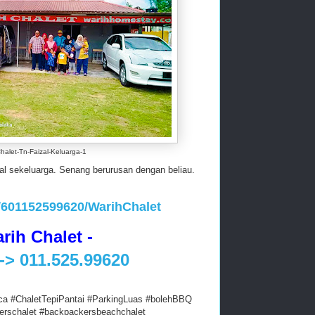
halet-Tn-Faizal-Keluarga-1
al sekeluarga. Senang berurusan dengan beliau.
/601152599620/WarihChalet
rih Chalet -
k--> 011.525.99620
ca #ChaletTepiPantai #ParkingLuas #bolehBBQ
erschalet #backpackersbeachchalet