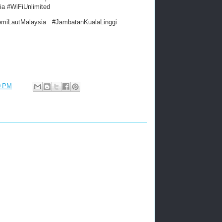
a #WiFiUnlimited
iLautMalaysia #JambatanKualaLinggi
0 PM