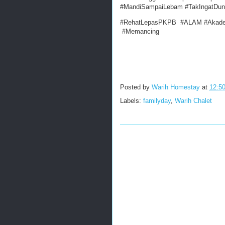
#MandiSampaiLebam #TakIngatDuni
#RehatLepasPKPB #ALAM #Akadem
#Memancing
Posted by
Warih Homestay
at
12:5
Labels:
familyday
,
Warih Chalet