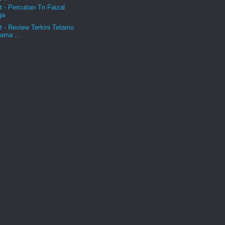
t - Percutian Tn Faizal
ga
t - Review Terkini Tetamu
ama ...