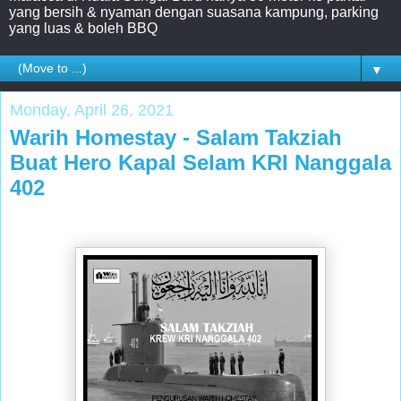
yang bersih & nyaman dengan suasana kampung, parking
yang luas & boleh BBQ
▼
Monday, April 26, 2021
Warih Homestay - Salam Takziah
Buat Hero Kapal Selam KRI Nanggala
402