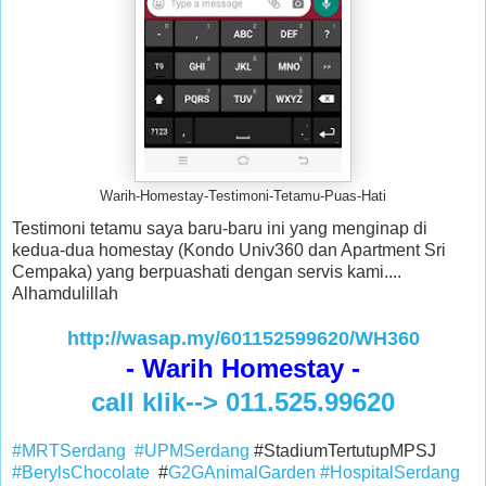
Warih-Homestay-Testimoni-Tetamu-Puas-Hati
Testimoni tetamu saya baru-baru ini yang menginap di
kedua-dua homestay (Kondo Univ360 dan Apartment Sri
Cempaka) yang berpuashati dengan servis kami....
Alhamdulillah
http://wasap.my/601152599620/WH360
- Warih Homestay -
call klik--> 011.525.99620
#MRTSerdang
#UPMSerdang
#StadiumTertutupMPSJ
#BerylsChocolate
#
G2GAnimalGarden
#HospitalSerdang