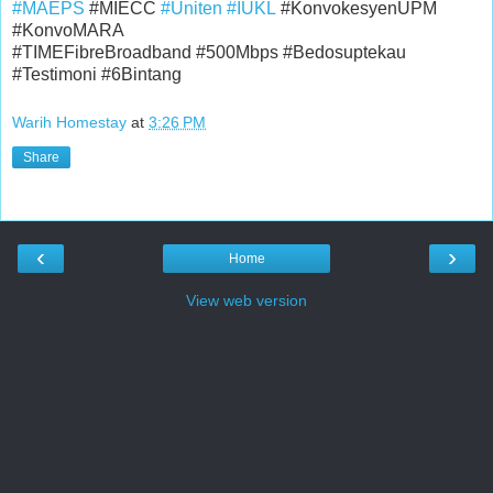
#MAEPS
#MIECC
#Uniten
#IUKL
#KonvokesyenUPM
#KonvoMARA
#TIMEFibreBroadband #500Mbps #Bedosuptekau
#Testimoni #6Bintang
Warih Homestay
at
3:26 PM
Share
‹
›
Home
View web version