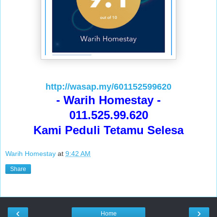
http://wasap.my/601152599620
- Warih Homestay -
011.525.99.620
Kami Peduli Tetamu Selesa
Warih Homestay
at
9:42 AM
Share
‹
›
Home