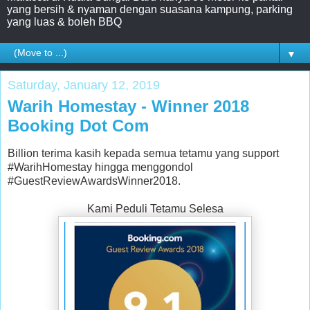
yang bersih & nyaman dengan suasana kampung, parking
yang luas & boleh BBQ
▼
Saturday, January 12, 2019
Warih Homestay - Winner 2018
Booking Dot Com
Billion terima kasih kepada semua tetamu yang support
#WarihHomestay hingga menggondol
#GuestReviewAwardsWinner2018.
Kami Peduli Tetamu Selesa