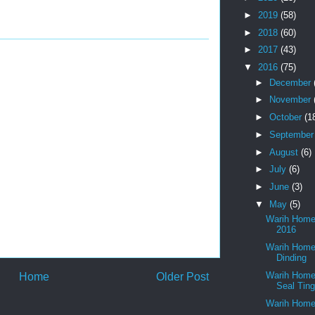
►
2019
(58)
►
2018
(60)
►
2017
(43)
▼
2016
(75)
►
December
►
November
►
October
(1
►
Septembe
►
August
(6)
►
July
(6)
►
June
(3)
▼
May
(5)
Warih Homes
2016
Warih Home
Dinding
Warih Home
Home
Older Post
Seal Ting
Warih Home