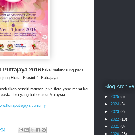
a Putrajaya 2016
bakal berlangsung pada
Anjung Floria, Presint 4, Putrajaya.
Blog Archive
yaksikan sendiri ratusan jenis flora yang memukau
esta flora yang terbesar di Malaysia.
►
2025
(5)
►
2024
(3)
ww.floriaputrajaya.com.my
►
2023
(2)
►
2022
(10)
►
2021
(8)
 PM
►
2020
(23)