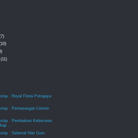
(7)
(10)
8)
r
(11)
tay : Royal Floria Putrajaya
stay : Pemasangan Cermin
stay : Pembaikan Kebocoran
kap ...
stay : Selamat Hari Guru