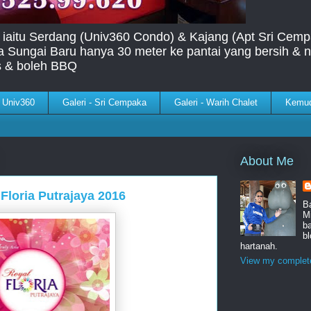
 iaitu Serdang (Univ360 Condo) & Kajang (Apt Sri Cemp
la Sungai Baru hanya 30 meter ke pantai yang bersih 
s & boleh BBQ
- Univ360
Galeri - Sri Cempaka
Galeri - Warih Chalet
Kemu
About Me
Floria Putrajaya 2016
B
Mi
b
b
hartanah.
View my complete