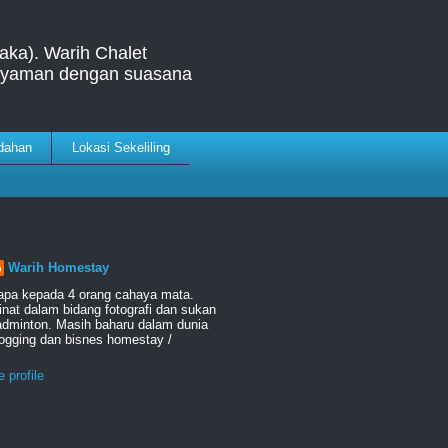
aka). Warih Chalet
& nyaman dengan suasana
dahan
Lokasi Sekeliling
Warih Homestay
apa kepada 4 orang cahaya mata.
nat dalam bidang fotografi dan sukan
adminton. Masih baharu dalam dunia
logging dan bisnes homestay /
 profile