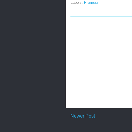
Labels:
Promosi
Newer Post