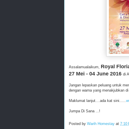
Royal Flori
Assalamualaikum,
27 Mei - 04 June 2016
di 
Jangan lepaskan peluang untuk men
dengan warna yang menakjubkan di p
Maklumat lanjut....ada kat sini......
w
Jumpa Di Sana ...!
Posted by
Warih Homestay
at
7:10