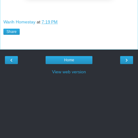
Warih Homestay
at
7:19 PM
Share
‹
›
Home
View web version